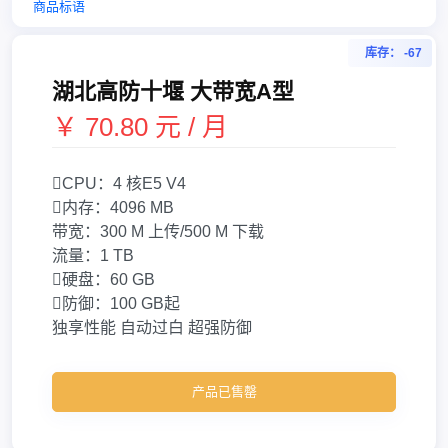
商品标语
库存： -67
湖北高防十堰 大带宽A型
￥ 70.80 元 / 月
CPU：
4 核
E5 V4
内存：
4096 MB
带宽：
300 M 上传/500 M 下载
流量：
1 TB
硬盘：
60 GB
防御：
100 GB起
独享性能
自动过白
超强防御
产品已售罄