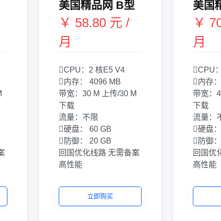
美国精品网 B型
美国
￥ 58.80 元 /
￥ 70
月
月
CPU：
2 核
E5 V4
CPU
内存：
4096 MB
内存
M
带宽：
30 M 上传/30 M
带宽：
下载
下载
流量：
不限
流量：
硬盘：
60 GB
硬盘
防御：
20 GB
防御
案
回国优化线路
无需备案
回国优
高性能
高性能
立即购买