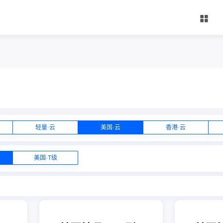
轻量·云
美国·云
香港·云
美国·T级