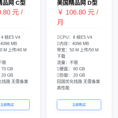
精品网 C型
美国精品网 D型
.80 元 /
￥ 106.80 元 /
月
：
4 核
E5 V4
CPU：
8 核
E5 V4
：
4096 MB
内存：
4096 MB
40 M 上传/40 M
带宽：
50 M 上传/50 M
下载
不限
流量：
不限
：
70 GB
硬盘：
80 GB
：
20 GB
防御：
20 GB
化线路
无需备案
回国优化线路
无需备案
高性能
立即购买
立即购买