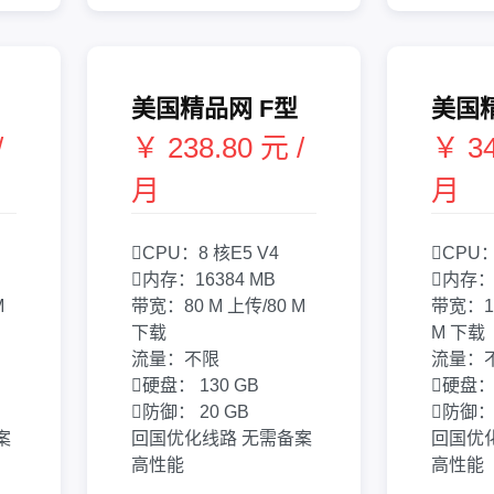
美国精品网 F型
美国
/
￥ 238.80 元 /
￥ 34
月
月
CPU：
8 核
E5 V4
CPU
内存：
16384 MB
内存
M
带宽：
80 M 上传/80 M
带宽：
下载
M 下载
流量：
不限
流量：
硬盘：
130 GB
硬盘
防御：
20 GB
防御
案
回国优化线路
无需备案
回国优
高性能
高性能