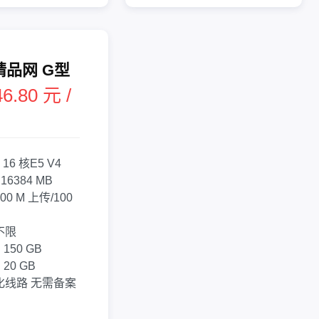
精品网 G型
6.80 元 /
：
16 核
E5 V4
：
16384 MB
100 M 上传/100
不限
：
150 GB
：
20 GB
化线路
无需备案