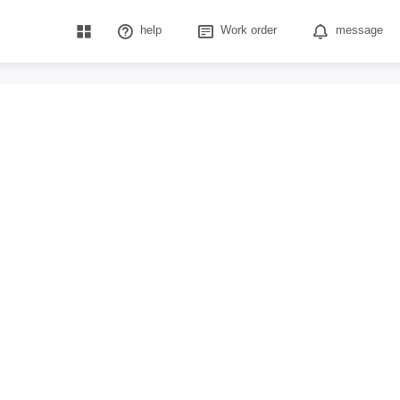
help
Work order
message