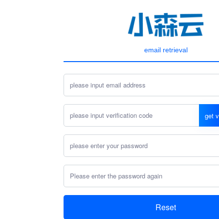
email retrieval
get v
Reset