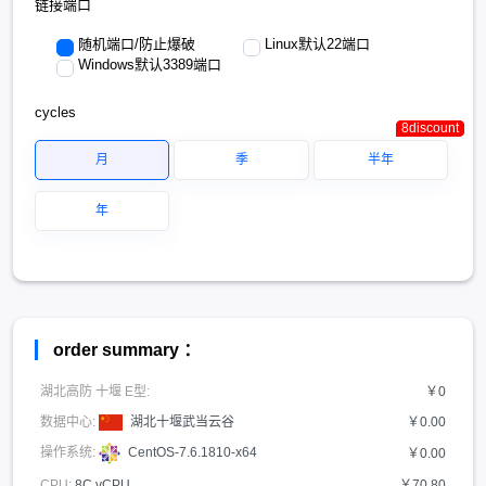
链接端口
随机端口/防止爆破
Linux默认22端口
Windows默认3389端口
cycles
8discount
8discount
8discount
月
季
半年
年
order summary ：
湖北高防 十堰 E型:
￥0
数据中心:
湖北十堰武当云谷
￥0.00
操作系统:
CentOS-7.6.1810-x64
￥0.00
CPU:
8C vCPU
￥70.80