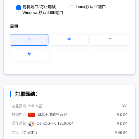
随机端口/防止爆破
Linux默认22端口
Windows默认3389端口
周期
月
季
半年
年
訂單匯總：
湖北高防 十堰 A型:
￥0
数据中心:
湖北十堰武当云谷
￥0.00
操作系统:
CentOS-7.6.1810-x64
￥0.00
CPU:
4C vCPU
￥46.80