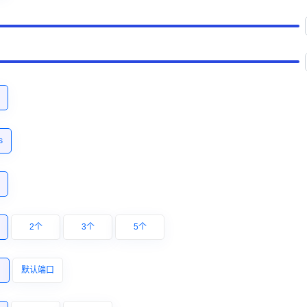
s
2个
3个
5个
口
默认端口