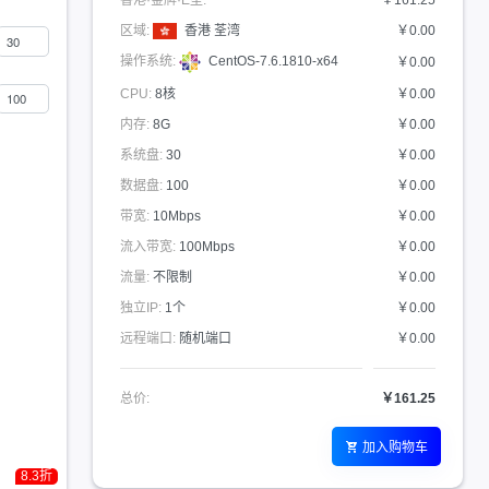
香港·金牌·E型:
￥161.25
区域:
香港 荃湾
￥0.00
操作系统:
CentOS-7.6.1810-x64
￥0.00
CPU:
8核
￥0.00
内存:
8G
￥0.00
系统盘:
30
￥0.00
数据盘:
100
￥0.00
带宽:
10Mbps
￥0.00
流入带宽:
100Mbps
￥0.00
流量:
不限制
￥0.00
独立IP:
1个
￥0.00
远程端口:
随机端口
￥0.00
总价:
￥161.25
加入购物车
8.3折