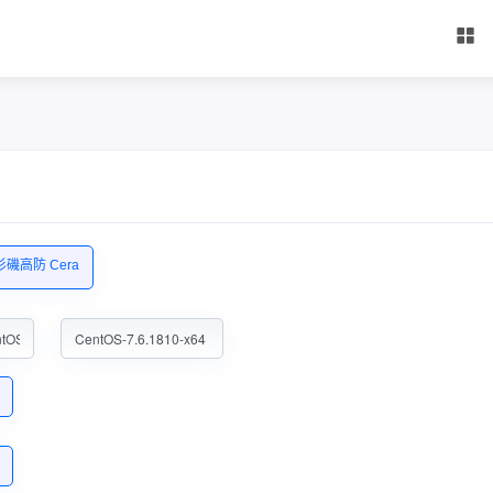
磯高防 Cera
ntOS
CentOS-7.6.1810-x64