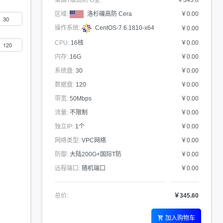
美国T级高防 G型:
￥345.6
区域:
洛杉磯高防 Cera
￥0.00
操作系统:
CentOS-7.6.1810-x64
￥0.00
CPU:
16核
￥0.00
内存:
16G
￥0.00
系统盘:
30
￥0.00
数据盘:
120
￥0.00
带宽:
50Mbps
￥0.00
流量:
不限制
￥0.00
独立IP:
1个
￥0.00
网络类型:
VPC网络
￥0.00
防御:
大陆200G+国际T防
￥0.00
远程端口:
随机端口
￥0.00
总价:
￥345.60
加入购物车