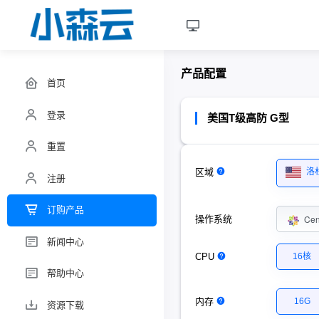
产品配置
首页
登录
美国T级高防 G型
重置
区域
洛杉
注册
订购产品
Ce
操作系统
新闻中心
CPU
16核
帮助中心
内存
16G
资源下载