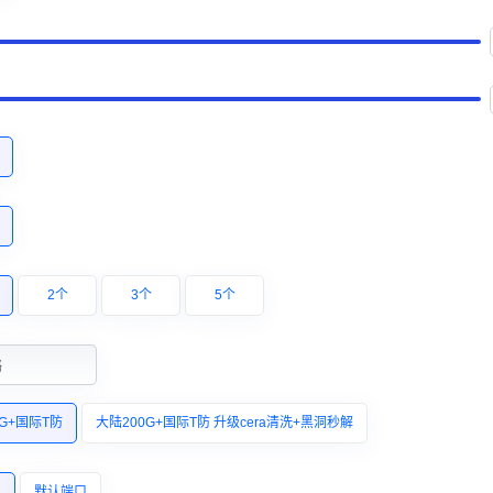
2个
3个
5个
络
0G+国际T防
大陆200G+国际T防 升级cera清洗+黑洞秒解
口
默认端口