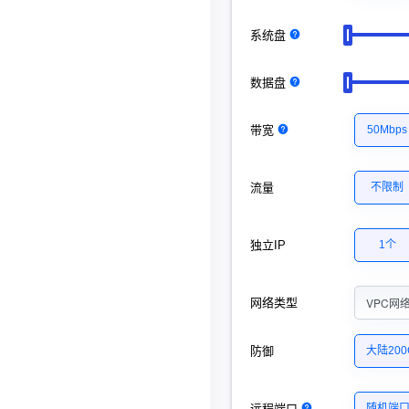
系统盘
数据盘
带宽
50Mbps
流量
不限制
独立IP
1个
VPC网
网络类型
防御
大陆20
远程端口
随机端